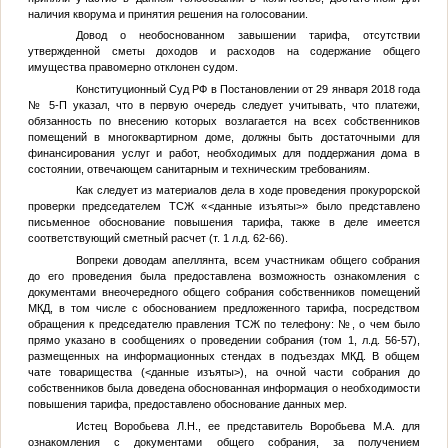
наличия кворума и принятия решения на голосовании.
Довод о необоснованном завышении тарифа, отсутствии
утвержденной сметы доходов и расходов на содержание общего
имущества правомерно отклонен судом.
Конституционный Суд РФ в Постановлении от 29 января 2018 года
№ 5-П указал, что в первую очередь следует учитывать, что платежи,
обязанность по внесению которых возлагается на всех собственников
помещений в многоквартирном доме, должны быть достаточными для
финансирования услуг и работ, необходимых для поддержания дома в
состоянии, отвечающем санитарным и техническим требованиям.
Как следует из материалов дела в ходе проведения прокурорской
проверки председателем ТСЖ «
<данные изъяты>
» было представлено
письменное обоснование повышения тарифа, также в деле имеется
соответствующий сметный расчет (т. 1 л.д. 62-66).
Вопреки доводам апеллянта, всем участникам общего собрания
до его проведения была предоставлена возможность ознакомления с
документами внеочередного общего собрания собственников помещений
МКД, в том числе с обоснованием предложенного тарифа, посредством
обращения к председателю правления ТСЖ по телефону:
№
, о чем было
прямо указано в сообщениях о проведении собрания (том 1, л.д. 56-57),
размещенных на информационных стендах в подъездах МКД. В общем
чате товарищества (
<данные изъяты>
), на очной части собрания до
собственников была доведена обоснованная информация о необходимости
повышения тарифа, предоставлено обоснование данных мер.
Истец Воробьева Л.Н., ее представитель Воробьева М.А. для
ознакомления с документами общего собрания, за получением