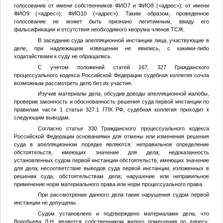
голосование от имени собственников
ФИО7
и
ФИО8
(
<адрес>
); от имени
ФИО9
(
<адрес>
);
ФИО10
(
<адрес>
). Таким образом, проведенное
голосование не может быть признано легитимным, ввиду его
фальсификации и отсутствия необходимого кворума членов ТСЖ.
В заседание суда апелляционной инстанции лица, участвующие в
деле, при надлежащем извещении не явились, с какими-либо
ходатайствами к суду не обращались.
С учетом положений статей 167, 327 Гражданского
процессуального кодекса Российской Федерации судебная коллегия сочла
возможным рассмотреть дело без их участия.
Изучив материалы дела, обсудив доводы апелляционной жалобы,
проверив законность и обоснованность решения суда первой инстанции по
правилам части 1 статьи 327.1 ГПК РФ, судебная коллегия приходит к
следующим выводам.
Согласно статье 330 Гражданского процессуального кодекса
Российской Федерации основаниями для отмены или изменения решения
суда в апелляционном порядке являются: неправильное определение
обстоятельств, имеющих значение для дела; недоказанность
установленных судом первой инстанции обстоятельств, имеющих значение
для дела; несоответствие выводов суда первой инстанции, изложенных в
решении суда, обстоятельствам дела; нарушение или неправильное
применение норм материального права или норм процессуального права.
При рассмотрении данного дела такие нарушения судом первой
инстанции не допущены.
Судом установлено и подтверждено материалами дела, что
Воробьева Л.Н. является собственником жилого помещения по адресу: