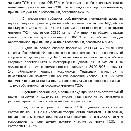
членами ТСЖ, составила 946,77 кв.м. Учитывая, что общая площадь жилых
помещений дома составляет 2498,5 кв. м, общая площадь собственников,
принявших участие в голосовании, составила 62,41%.
В голосовании собрания собственников помещений дома по
адресу:
<адрес>
приняли участие собственники помещений МКД общей
площадью 1134,90 кв. м, из них площадь собственников, являющихся
членами ТСЖ, составила 653,15 кв. м. Учитывая, что общая площадь
жилых помещений дома составляет 1625,3 кв. м, общая площадь
собственников, принявших участие в голосовании, составила 69,83%.
Судом на основе анализа положений ст.ст.144-146 Жилищного
кодекса Российской Федерации верно определено, что оспариваемый
стороной истца вопрос под №4, вынесенный на повестку для общего
собрания собственников многоквартирных домов
№
и членов ТСЖ
«
<данные изъяты>
», оформленного протоколами от 30.09.2023, в силу ст.
145 Жилищного кодекса Российской Федерации относится к
исключительной компетенции общего собрания членов ТСЖ, из чего
следует, что правом голоса при разрешении указанных вопросов обладают
только собственники, являющиеся членами ТСЖ.
С учетом изложенного, в решении суд произвел самостоятельный
расчет кворума и количества голосов при принятии оспариваемого
решения применительно к числу членов товарищества.
Так, согласно реестру членов ТСЖ «
<данные изъяты>
» по
состоянию на 01.11.2023 членами товарищества являются 74 человека,
общая площадь, принадлежащих им помещений составляет 3373,89 кв.м. В
голосовании по трём домам приняли участие 52 члена ТСЖ, что
составляет 70,27%.