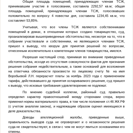
Общая площадь помещений, принадлежащих членам ТСЖ,
принимавшим участие в голосовании, составила 2292,57 кв.м; общая
площадь помещений, принадлежащих членам ТСЖ, голосовавших
положительно по вопросу 4 повестки дня, составила 1234,45 кв.м, что
составляет 53,85%.
Учитывая, что все члены ТСЖ являются собственниками
помещений в домах, в отношении которых создано товарищество, суд,
проанализировав вышеприведенные обстоятельства, несмотря на то, что в
собрании участвовали и собственники, не являющиеся членами ТСЖ,
пришел к выводу, что кворум для принятия решений по вопросам,
отнесенным исключительно к компетенции членов товарищества, имелся.
Разрешая настоящий спор, принимая во внимание приведенные
обстоятельства, исходя из отсутствия совокупности фактов для признания
решения собрания недействительным, а также оснований для возложения
на ответчика обязанности произвести по лицевому счету
№
на имя
Воробьевой Л.Н. перерасчет платы за ноябрь 2023 года с применением
тарифа, действовавшего до принятия оспариваемого решения, суд пришел
к выводу, что исковые требования удовлетворению не подлежат.
По мнению судебной коллегии, районный суд правильно
определил характер правоотношений между сторонами спора, верно
применил нормы материального права, в том числе положения ст.46 ЖК РФ
(с учетом аналогии закона), и надлежащим образом оценил имеющиеся в
деле доказательства.
Доводы апелляционной жалобы, приведенные выше,
правильность выводов суда не опровергают и о незаконности решения
суда не свидетельствуют, в связи с чем не могут явиться основаниями его
отмены.