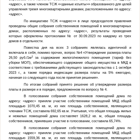
<адрес>
, а также членом ТСЖ «
<данные изъяты>
» образованного для целей
управления тремя многоквартирными домами, расположенными по адресу:
<адрес>
.
По инициативе ТСЖ «
<адрес>
» в лице председателя правления
проведены общие собрания собственников помещений в многоквартирных
домах, расположенных по адресу:
<адрес>
, результаты проведения
которых оформлены протоколами
№
от 30.09.2023 по каждому из трех
домов в отдельности.
Повестка дня на всех 3 собраниях являлась идентичной и
включала в себя, помимо прочих, вопрос №4 «Утверждение размера платы
2
26,50 руб./1м
за содержание жилого/нежилого помещения (тариф без
уборки МОП), обеспечивающего содержание общего имущества в МКД в
соответствии с требованиями действующего законодательства с 1 октября
2023 г., а также порядка индексации размера платы на 5% ежегодно,
начиная со следующего года после принятия решения».
По итогам собраний принято решение об утверждении размера
платы в размере и в порядке, предложенном по вопросу № 4.
В голосовании собрания собственников помещений дома по
адресу:
<адрес>
приняли участие собственники помещений МКД общей
площадью 1070,45 кв. м, из них площадь собственников, являющихся
членами ТСЖ, составила 692,65 кв.м. Учитывая, что общая площадь жилых
и нежилых помещений дома составляет 1628,2 кв. м, общая площадь
собственников, принявших участие в голосовании, составила 65,74%.
В голосовании собрания собственников помещений дома по
адресу:
<адрес>
приняли участие собственники помещений МКД общей
площадью 1559,36 кв. м, из них площадь собственников, являющихся