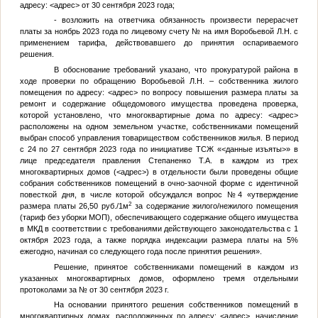
адресу:
<адрес>
от 30 сентября 2023 года;
- возложить на ответчика обязанность произвести перерасчет
платы за ноябрь 2023 года по лицевому счету
№
на имя Воробьевой Л.Н. с
применением тарифа, действовавшего до принятия оспариваемого
решения.
В обоснование требований указано, что прокуратурой района в
ходе проверки по обращению Воробьевой Л.Н. – собственника жилого
помещения по адресу:
<адрес>
по вопросу повышения размера платы за
ремонт и содержание общедомового имущества проведена проверка,
которой установлено, что многоквартирные дома по адресу:
<адрес>
расположены на одном земельном участке, собственниками помещений
выбран способ управления товариществом собственников жилья. В период
с 24 по 27 сентября 2023 года по инициативе ТСЖ «
<данные изъяты>
» в
лице председателя правления Степаненко Т.А. в каждом из трех
многоквартирных домов (
<адрес>
) в отдельности были проведены общие
собрания собственников помещений в очно-заочной форме с идентичной
повесткой дня, в числе которой обсуждался вопрос №4 «утверждение
2
размера платы 26,50 руб./1м
за содержание жилого/нежилого помещения
(тариф без уборки МОП), обеспечивающего содержание общего имущества
в МКД в соответствии с требованиями действующего законодательства с 1
октября 2023 года, а также порядка индексации размера платы на 5%
ежегодно, начиная со следующего года после принятия решения».
Решение, принятое собственниками помещений в каждом из
указанных многоквартирных домов, оформлено тремя отдельными
протоколами за
№
от 30 сентября 2023 г.
На основании принятого решения собственников помещений в
многоквартирных домах, расположенных по адресу:
<адрес>
, начисление