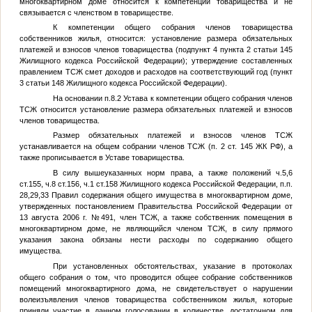
многоквартирном доме относится к компетенции товарищества и не
связывается с членством в товариществе.
К компетенции общего собрания членов товарищества
собственников жилья, относится: установление размера обязательных
платежей и взносов членов товарищества (подпункт 4 пункта 2 статьи 145
Жилищного кодекса Российской Федерации); утверждение составленных
правлением ТСЖ смет доходов и расходов на соответствующий год (пункт
3 статьи 148 Жилищного кодекса Российской Федерации).
На основании п.8.2 Устава к компетенции общего собрания членов
ТСЖ относится установление размера обязательных платежей и взносов
членов товарищества.
Размер обязательных платежей и взносов членов ТСЖ
устанавливается на общем собрании членов ТСЖ (п. 2 ст. 145 ЖК РФ), а
также прописывается в Уставе товарищества.
В силу вышеуказанных норм права, а также положений ч.5,6
ст.155, ч.8 ст.156, ч.1 ст.158 Жилищного кодекса Российской Федерации, п.п.
28,29,33 Правил содержания общего имущества в многоквартирном доме,
утвержденных постановлением Правительства Российской Федерации от
13 августа 2006 г. №491, член ТСЖ, а также собственник помещения в
многоквартирном доме, не являющийся членом ТСЖ, в силу прямого
указания закона обязаны нести расходы по содержанию общего
имущества.
При установленных обстоятельствах, указание в протоколах
общего собрания о том, что проводится общее собрание собственников
помещений многоквартирного дома, не свидетельствует о нарушении
волеизъявления членов товарищества собственником жилья, которые
приняли участие в данном голосовании в количестве, достаточном для