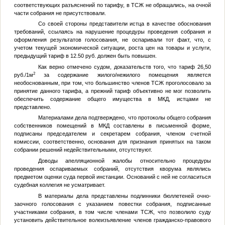
соответствующих разъяснений по тарифу, в ТСЖ не обращались, на очной
части собрания не присутствовали.
Со своей стороны представители истца в качестве обоснования
требований, ссылаясь на нарушение процедуры проведения собрания и
оформления результатов голосования, не оспаривали тот факт, что, с
учетом текущей экономической ситуации, роста цен на товары и услуги,
предыдущий тариф в 12.50 руб. должен быть повышен.
Как верно отмечено судом, доказательств того, что тариф 26,50
2
руб./1м
за содержание жилого/нежилого помещения является
необоснованным, при том, что большинство членов ТСЖ проголосовало за
принятие данного тарифа, а прежний тариф объективно не мог позволить
обеспечить содержание общего имущества в МКД, истцами не
представлено.
Материалами дела подтверждено, что протоколы общего собрания
собственников помещений в МКД составлены в письменной форме,
подписаны председателем и секретарем собрания, членом счетной
комиссии, соответственно, основания для признания принятых на таком
собрании решений недействительными, отсутствуют.
Доводы апелляционной жалобы относительно процедуры
проведения оспариваемых собраний, отсутствия кворума являлись
предметом оценки суда первой инстанции. Оснований с ней не согласиться
судебная коллегия не усматривает.
В материалы дела представлены подлинники бюллетеней очно-
заочного голосования с указанием повестки собрания, подписанные
участниками собрания, в том числе членами ТСЖ, что позволило суду
установить действительное волеизъявление членов гражданско-правового