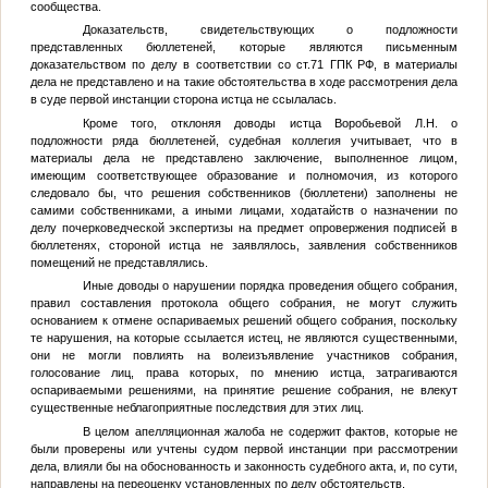
сообщества.
Доказательств, свидетельствующих о подложности
представленных бюллетеней, которые являются письменным
доказательством по делу в соответствии со ст.71 ГПК РФ, в материалы
дела не представлено и на такие обстоятельства в ходе рассмотрения дела
в суде первой инстанции сторона истца не ссылалась.
Кроме того, отклоняя доводы истца Воробьевой Л.Н. о
подложности ряда бюллетеней, судебная коллегия учитывает, что в
материалы дела не представлено заключение, выполненное лицом,
имеющим соответствующее образование и полномочия, из которого
следовало бы, что решения собственников (бюллетени) заполнены не
самими собственниками, а иными лицами, ходатайств о назначении по
делу почерковедческой экспертизы на предмет опровержения подписей в
бюллетенях, стороной истца не заявлялось, заявления собственников
помещений не представлялись.
Иные доводы о нарушении порядка проведения общего собрания,
правил составления протокола общего собрания, не могут служить
основанием к отмене оспариваемых решений общего собрания, поскольку
те нарушения, на которые ссылается истец, не являются существенными,
они не могли повлиять на волеизъявление участников собрания,
голосование лиц, права которых, по мнению истца, затрагиваются
оспариваемыми решениями, на принятие решение собрания, не влекут
существенные неблагоприятные последствия для этих лиц.
В целом апелляционная жалоба не содержит фактов, которые не
были проверены или учтены судом первой инстанции при рассмотрении
дела, влияли бы на обоснованность и законность судебного акта, и, по сути,
направлены на переоценку установленных по делу обстоятельств.