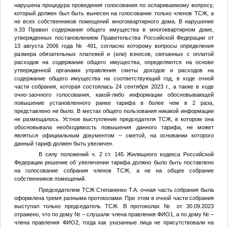
нарушена процедура проведения голосования по оспариваемому вопросу,
который должен был быть вынесен на голосование только членов ТСЖ, а
не всех собственников помещений многоквартирного дома. В нарушение
п.33 Правил содержания общего имущества в многоквартирном доме,
утвержденных постановлением Правительства Российской Федерации от
13 августа 2006 года № 491, согласно которому вопросы определения
размера обязательных платежей и (или) взносов, связанных с оплатой
расходов на содержание общего имущества, определяются на основе
утвержденной органами управления сметы доходов и расходов на
содержание общего имущества на соответствующий год, в ходе очной
части собрания, которая состоялась 24 сентября 2023 г., а также в ходе
очно-заочного голосования, какой-либо информации обосновывающей
повышение установленного ранее тарифа в более чем в 2 раза,
представлено не было. В местах общего пользования никакой информации
не размещалось. Устное выступление председателя ТСЖ, в котором она
обосновывала необходимость повышения данного тарифа, не может
являться официальным документом – сметой, на основании которого
данный тариф должен быть увеличен.
В силу положений ч. 2 ст. 145 Жилищного кодекса Российской
Федерации решение об увеличении тарифа должно было быть поставлено
на голосование собрания членов ТСЖ, а не на общее собрание
собственников помещений.
Председателем ТСЖ Степаненко Т.А. очная часть собрания была
оформлена тремя разными протоколами. При этом в очной части собрания
выступал только председатель ТСЖ. В протоколах
№
от 30.09.2023
отражено, что по дому
№
– слушали члена правления
ФИО1
, а по дому
№
–
члена правления
ФИО2
, тогда как указанные лица не присутствовали на