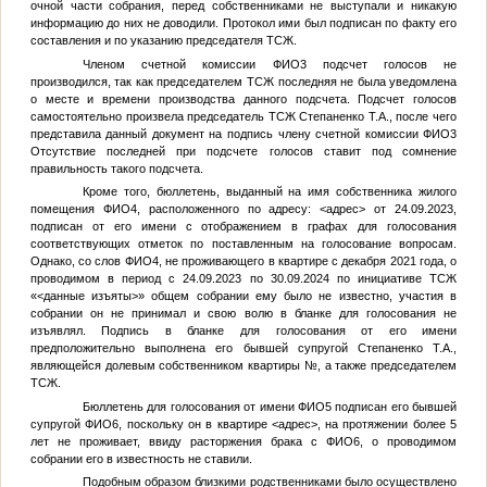
очной части собрания, перед собственниками не выступали и никакую
информацию до них не доводили. Протокол ими был подписан по факту его
составления и по указанию председателя ТСЖ.
Членом счетной комиссии
ФИО3
подсчет голосов не
производился, так как председателем ТСЖ последняя не была уведомлена
о месте и времени производства данного подсчета. Подсчет голосов
самостоятельно произвела председатель ТСЖ Степаненко Т.А., после чего
представила данный документ на подпись члену счетной комиссии
ФИО3
Отсутствие последней при подсчете голосов ставит под сомнение
правильность такого подсчета.
Кроме того, бюллетень, выданный на имя собственника жилого
помещения
ФИО4
, расположенного по адресу:
<адрес>
от 24.09.2023,
подписан от его имени с отображением в графах для голосования
соответствующих отметок по поставленным на голосование вопросам.
Однако, со слов
ФИО4
, не проживающего в квартире с декабря 2021 года, о
проводимом в период с 24.09.2023 по 30.09.2024 по инициативе ТСЖ
«
<данные изъяты>
» общем собрании ему было не известно, участия в
собрании он не принимал и свою волю в бланке для голосования не
изъявлял. Подпись в бланке для голосования от его имени
предположительно выполнена его бывшей супругой Степаненко Т.А.,
являющейся долевым собственником квартиры
№
, а также председателем
ТСЖ.
Бюллетень для голосования от имени
ФИО5
подписан его бывшей
супругой
ФИО6
, поскольку он в квартире
<адрес>
, на протяжении более 5
лет не проживает, ввиду расторжения брака с
ФИО6
, о проводимом
собрании его в известность не ставили.
Подобным образом близкими родственниками было осуществлено