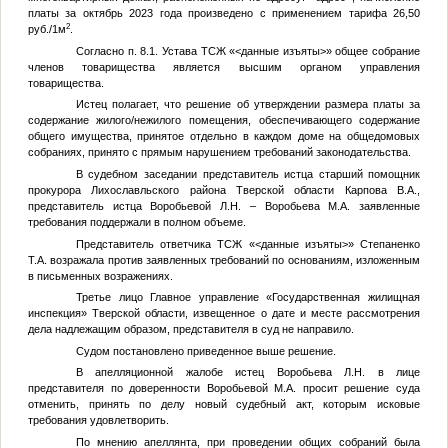
платы за октябрь 2023 года произведено с применением тарифа 26,50
2
руб./1м
.
Согласно п. 8.1. Устава ТСЖ «
<данные изъяты>
» общее собрание
членов товарищества является высшим органом управления
товарищества.
Истец полагает, что решение об утверждении размера платы за
содержание жилого/нежилого помещения, обеспечивающего содержание
общего имущества, принятое отдельно в каждом доме на общедомовых
собраниях, принято с прямым нарушением требований законодательства.
В судебном заседании представитель истца старший помощник
прокурора Лихославльского района Тверской области Карпова В.А.,
представитель истца Воробьевой Л.Н. – Воробьева М.А. заявленные
требования поддержали в полном объеме.
Представитель ответчика ТСЖ «
<данные изъяты>
» Степаненко
Т.А. возражала против заявленных требований по основаниям, изложенным
в письменных возражениях.
Третье лицо Главное управление «Государственная жилищная
инспекция» Тверской области, извещенное о дате и месте рассмотрения
дела надлежащим образом, представителя в суд не направило.
Судом постановлено приведенное выше решение.
В апелляционной жалобе истец Воробьева Л.Н. в лице
представителя по доверенности Воробьевой М.А. просит решение суда
отменить, принять по делу новый судебный акт, которым исковые
требования удовлетворить.
По мнению апеллянта, при проведении общих собраний была