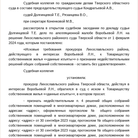
Судебная коллегия по гражданским делам Тверского областного
суда в составе председательствующего судьи Кондратьевой А.В.,
судей Долгинцевой Т.Е., Рязанцева В.О.,
при секретаре Коненковой М.В.,
рассмотрела в открытом судебном заседании по докладу судьи
Долгинцевой Т.Е. дело по апелляционной жалобе Воробьевой
Л.Н.
на
решение Лихославльского районного суда Тверской области от 1 февраля
2024 года, которым постановлено:
«Исковые требования прокурора Лихославльского района,
действующего в интересах Воробьевой
Л.Н.
, к Товариществу
собственников жилья «
<данные изъяты>
» о признании недействительными
решений общих собраний собственников - оставить без удовлетворения».
Судебная коллегия
установила:
прокурор Лихославльского района Тверской области, действуя в
интересах Воробьевой Л.Н., обратился в суд с иском к Товариществу
собственников жилья «
<данные изъяты>
», в котором просил:
- признать недействительным п. 4 решений общих собраний
собственников помещений в многоквартирных домах, расположенных по
адресам:
<адрес>
, оформленных протоколом
№
общего собрания
собственников помещений в многоквартирном доме, расположенном по
адресу:
<адрес>
от 30 сентября 2023 года; протоколом
№
общего собрания
собственников помещений в многоквартирном доме, расположенном по
адресу:
<адрес>
от 30 сентября 2023 года; протоколом
№
общего собрания
собственников помещений в многоквартирном доме, расположенном по