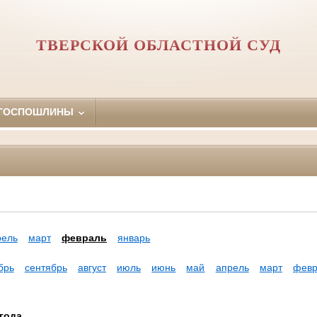
ТВЕРСКОЙ ОБЛАСТНОЙ СУД
 ГОСПОШЛИНЫ
рель
март
февраль
январь
брь
сентябрь
август
июль
июнь
май
апрель
март
февр
года