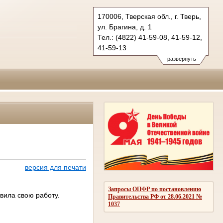
170006, Тверская обл., г. Тверь,
ул. Брагина, д. 1
Тел.: (4822) 41-59-08, 41-59-12,
41-59-13
oblsud.twr@sudrf.ru
развернуть
версия для печати
Запросы ОПФР по постановлению
овила свою работу
.
Правительства РФ от 28.06.2021 №
1037